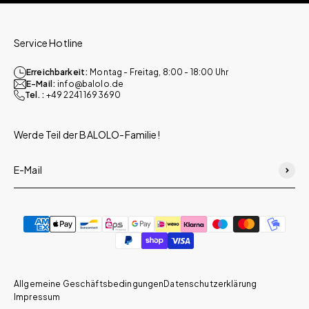
Service Hotline
Erreichbarkeit:
Montag - Freitag, 8:00 - 18:00 Uhr
E-Mail:
info@balolo.de
Tel.:
+49 2241 1693690
Werde Teil der BALOLO-Familie!
Abonn
E-Mail
Allgemeine Geschäftsbedingungen
Datenschutzerklärung
Impressum