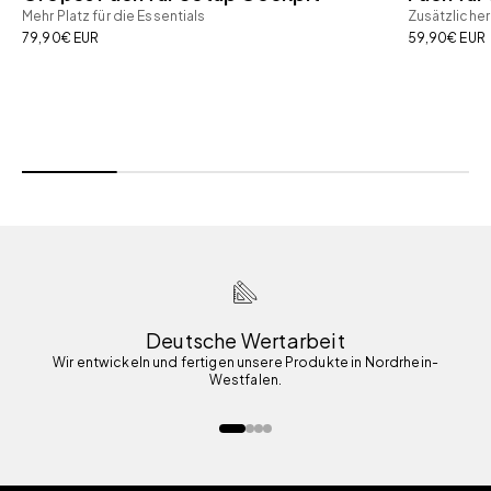
Mehr Platz für die Essentials
Zusätzliche
Angebot
Angebot
79,90€ EUR
59,90€ EUR
Deutsche Wertarbeit
Wir entwickeln und fertigen unsere Produkte in Nordrhein-
Westfalen.
Gehe zu Element 1
Gehe zu Element 2
Gehe zu Element 3
Gehe zu Element 4