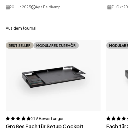
20. Jun 2025
Ayla Feldkamp
21. Okt 2
BEST SELLER
MODULARES ZUBEHÖR
MODULARE
219 Bewertungen
Großes Fach für Setup Cockpit
Fach für