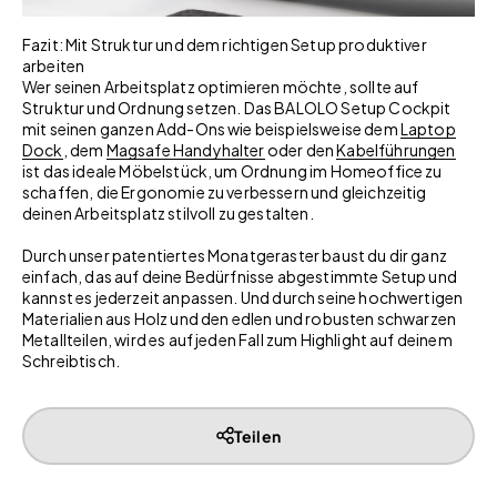
Fazit: Mit Struktur und dem richtigen Setup produktiver
arbeiten
Wer seinen Arbeitsplatz optimieren möchte, sollte auf
Struktur und Ordnung setzen. Das BALOLO Setup Cockpit
mit seinen ganzen Add-Ons wie beispielsweise dem
Laptop
Dock
, dem
Magsafe Handyhalter
oder den
Kabelführungen
ist das ideale Möbelstück, um Ordnung im Homeoffice zu
schaffen, die Ergonomie zu verbessern und gleichzeitig
deinen Arbeitsplatz stilvoll zu gestalten.
Durch unser patentiertes Monatgeraster baust du dir ganz
einfach, das auf deine Bedürfnisse abgestimmte Setup und
kannst es jederzeit anpassen. Und durch seine hochwertigen
Materialien aus Holz und den edlen und robusten schwarzen
Metallteilen, wird es auf jeden Fall zum Highlight auf deinem
Schreibtisch.
Teilen