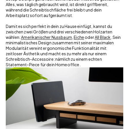
Alles, was täglich gebraucht wird, ist direkt griffbereit,
während die Schreibtischfläche frei bleibt und dein
Arbeitsplatz sofort aufgeräumt ist.
Damit es sich perfekt in dein zu Hause einfügt, kannst du
zwischen zwei Größen und drei verschiedenen Holzarten
wählen:
Amerikanischer Nussbaum
,
Eiche
oder
All Black
. Sein
minimalistisches Design zusammen mit seiner maximalen
Modularität vereint ergonomische Funktionalität mit
zeitloser Ästhetik und macht es zu mehr als nur einem
Schreibtisch-Accessoire: nämlich zu einem echten
Statement-Piece für dein Homeoffice.