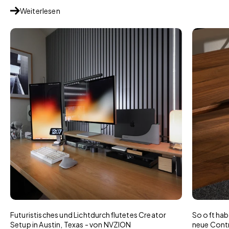
Weiterlesen
Futuristisches und Lichtdurchflutetes Creator
So oft habt
Setup in Austin, Texas - von NVZION
neue Contr