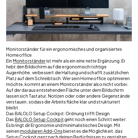
Monitorständer für ein ergonomisches und organisiertes
Homeoffice
Ein
Monitorständer
ist mehr als ein eine nette Ergänzung. Er
hebt den Bildschirm auf die ergonomisch richtige
Augenhöhe, verbessert die Haltung und schafft zusätzlichen
Platz auf dem Schreibtisch. Wer sein Homeoffice optimieren
möchte, kommt an einem Monitorständer also nicht vorbei.
Auf der daraus entstehenden Fläche unter dem Bildschirm
lassen sich Tastatur, Notizen oder oder andere Gegenstände
verstauen, sodass die Arbeitsfläche klar und strukturiert
bleibt.
Das BALOLO Setup Cockpit: Ordnung trifft Design
Das
BALOLO Setup Cockpit
geht noch einen Schritt weiter.
Es bringt dir Ergonomie und minimalistisches Design. Mit
seinen
modularen Add-Ons
bietet es die Möglichkeit, das
Setup Cockpit ganz nach deinen Bedürfnissen zu gestalten.