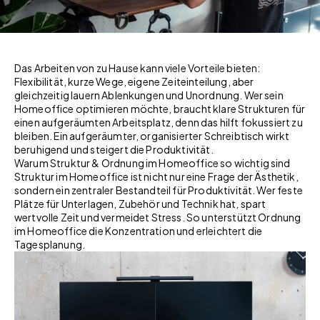
Das Arbeiten von zu Hause kann viele Vorteile bieten:
Flexibilität, kurze Wege, eigene Zeiteinteilung, aber
gleichzeitig lauern Ablenkungen und Unordnung. Wer sein
Homeoffice optimieren möchte, braucht klare Strukturen für
einen aufgeräumten Arbeitsplatz, denn das hilft fokussiert zu
bleiben. Ein aufgeräumter, organisierter Schreibtisch wirkt
beruhigend und steigert die Produktivität.
Warum Struktur & Ordnung im Homeoffice so wichtig sind
Struktur im Homeoffice ist nicht nur eine Frage der Ästhetik,
sondern ein zentraler Bestandteil für Produktivität. Wer feste
Plätze für Unterlagen, Zubehör und Technik hat, spart
wertvolle Zeit und vermeidet Stress. So unterstützt Ordnung
im Homeoffice die Konzentration und erleichtert die
Tagesplanung.